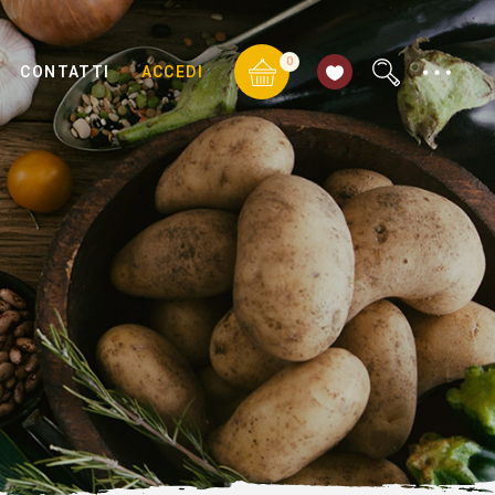
0
CONTATTI
ACCEDI
io Fossati
ti
io Fossati
ti