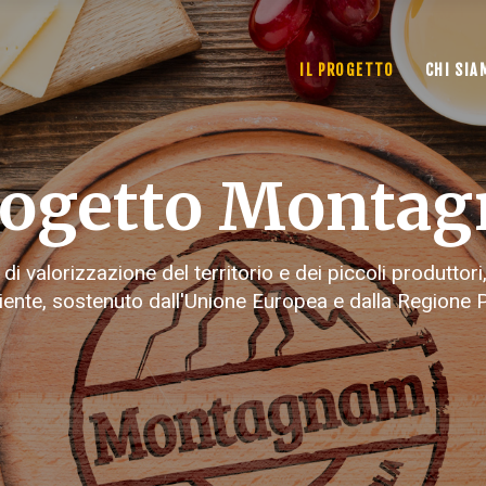
L’Àrbol
IL PROGETTO
CHI SIA
Apicoltu
Fiori de
La Frag
progetto Monta
L’Àrbol
Apicoltu
di valorizzazione del territorio e dei piccoli produttori,
Fiori de
iente, sostenuto dall'Unione Europea e dalla Regione
La Frag