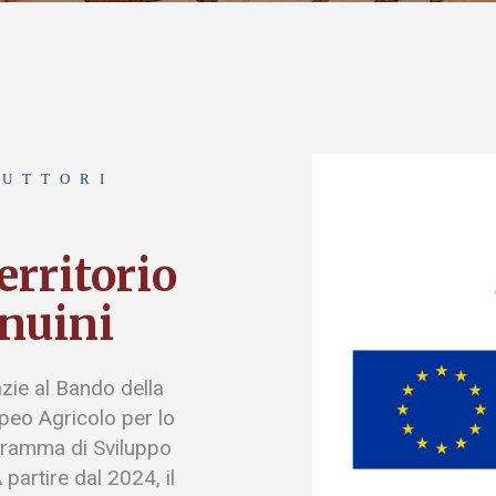
DUTTORI
erritorio
enuini
ie al Bando della
eo Agricolo per lo
ogramma di Sviluppo
artire dal 2024, il