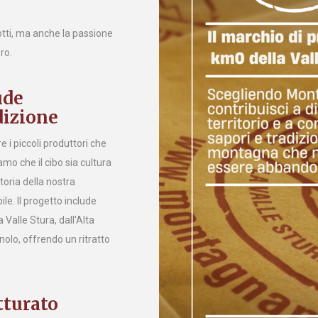
otti, ma anche la passione
ro.
ude
dizione
i piccoli produttori che
iamo che il cibo sia cultura
storia della nostra
le. Il progetto include
a Valle Stura, dall'Alta
olo, offrendo un ritratto
tturato