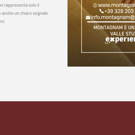
n rappresenta solo il
ce anche un chiaro segnale
no.