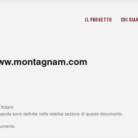
L’Àrbol
IL PROGETTO
CHI SIA
Apicoltu
Fiori de
La Frag
ww.montagnam.com
L’Àrbol
Apicoltu
Fiori de
La Frag
Titolare
iuscola sono definite nella relativa sezione di questo documento.
cumento.