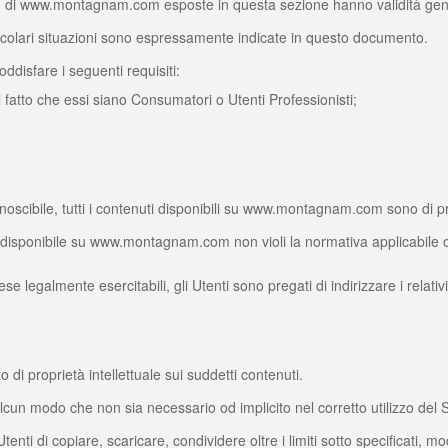
uso di www.montagnam.com esposte in questa sezione hanno validità gen
articolari situazioni sono espressamente indicate in questo documento.
disfare i seguenti requisiti:
 al fatto che essi siano Consumatori o Utenti Professionisti;
cibile, tutti i contenuti disponibili su www.montagnam.com sono di propri
 disponibile su www.montagnam.com non violi la normativa applicabile o d
etese legalmente esercitabili, gli Utenti sono pregati di indirizzare i relat
o di proprietà intellettuale sui suddetti contenuti.
alcun modo che non sia necessario od implicito nel corretto utilizzo del S
Utenti di copiare, scaricare, condividere oltre i limiti sotto specificati, 