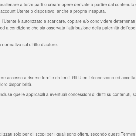
re/alienare a terze parti o creare opere derivate a partire dal conten
rio account Utente o dispositivo, anche a propria insaputa.
tente è autorizzato a scaricare, copiare e/o condividere determinat
 a condizione che sia osservata l’attribuzione della paternità dell’oper
 normativa sul diritto d’autore.
ccesso a risorse fornite da terzi. Gli Utenti riconoscono ed accettano 
oro disponibilità.
i incluse quelle applicabili a eventuali concessioni di diritti su contenuti, 
ati solo per gli scopi per i quali sono offerti, secondo questi Termini e