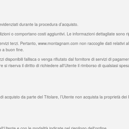
 evidenziati durante la procedura d’acquisto.
dizioni o comportano costi aggiuntivi. Le informazioni dettagliate sono
vizi terzi. Pertanto, www.montagnam.com non raccoglie dati relativi al
o a buon fine.
 disponibili fallisca o venga rifiutato dal fornitore di servizi di pagamen
 si riserva il diritto di richiedere all'Utente il rimborso di qualsiasi spe
i acquisto da parte del Titolare, l’Utente non acquista la proprietà dei P
l'Utente e con le modalità indicate nel riepilogo dell'ordine.