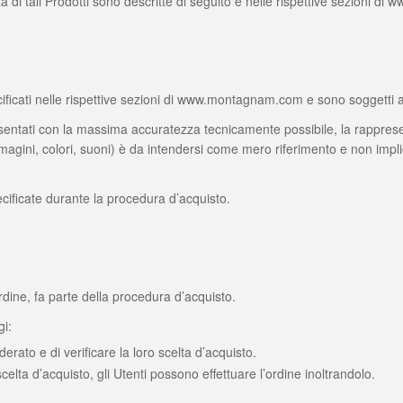
ndita di tali Prodotti sono descritte di seguito e nelle rispettive sezioni
pecificati nelle rispettive sezioni di www.montagnam.com e sono soggetti
ntati con la massima accuratezza tecnicamente possibile, la rappre
mmagini, colori, suoni) è da intendersi come mero riferimento e non impli
cificate durante la procedura d’acquisto.
’ordine, fa parte della procedura d’acquisto.
i:
derato e di verificare la loro scelta d’acquisto.
scelta d’acquisto, gli Utenti possono effettuare l’ordine inoltrandolo.