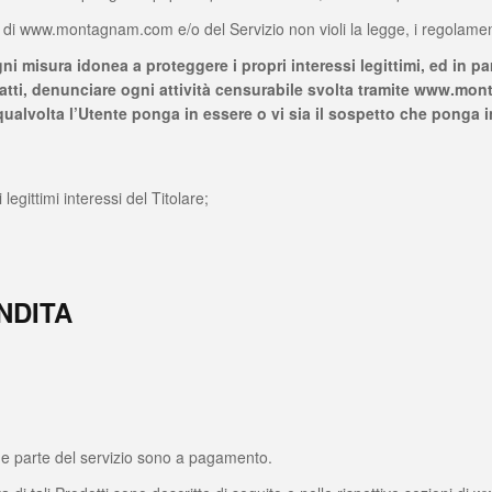
o di www.montagnam.com e/o del Servizio non violi la legge, i regolamenti o
e ogni misura idonea a proteggere i propri interessi legittimi, ed in p
tti, denunciare ogni attività censurabile svolta tramite www.mont
iqualvolta l’Utente ponga in essere o vi sia il sospetto che ponga 
egittimi interessi del Titolare;
NDITA
e parte del servizio sono a pagamento.