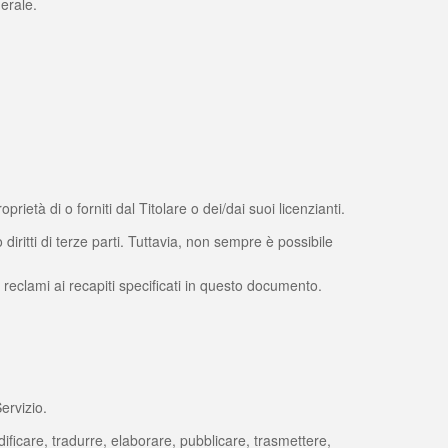
erale.
età di o forniti dal Titolare o dei/dai suoi licenzianti.
iritti di terze parti. Tuttavia, non sempre è possibile
ivi reclami ai recapiti specificati in questo documento.
ervizio.
modificare, tradurre, elaborare, pubblicare, trasmettere,