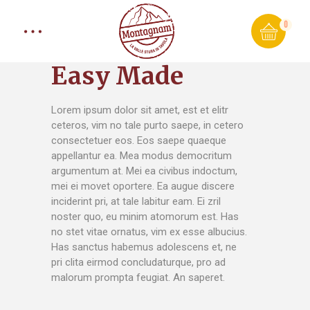
0
Easy Made
Lorem ipsum dolor sit amet, est et elitr
ceteros, vim no tale purto saepe, in cetero
consectetuer eos. Eos saepe quaeque
appellantur ea. Mea modus democritum
argumentum at. Mei ea civibus indoctum,
mei ei movet oportere. Ea augue discere
inciderint pri, at tale labitur eam. Ei zril
noster quo, eu minim atomorum est. Has
no stet vitae ornatus, vim ex esse albucius.
Has sanctus habemus adolescens et, ne
pri clita eirmod concludaturque, pro ad
malorum prompta feugiat. An saperet.